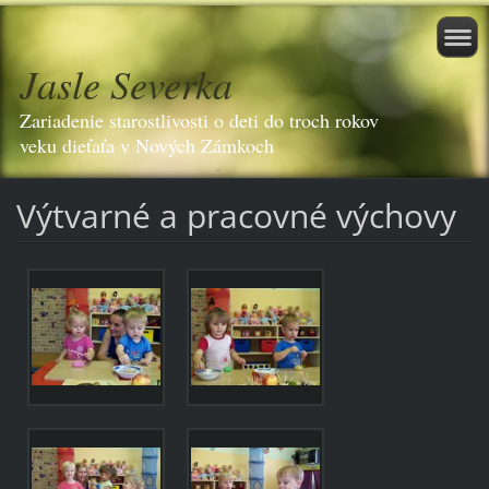
Jasle Severka
Zariadenie starostlivosti o deti do troch rokov
veku dieťaťa v Nových Zámkoch
Výtvarné a pracovné výchovy