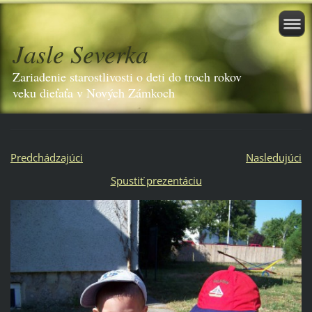
Jasle Severka
Zariadenie starostlivosti o deti do troch rokov
veku dieťaťa v Nových Zámkoch
Predchádzajúci
Nasledujúci
Spustiť prezentáciu