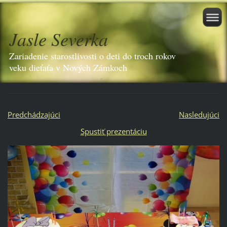
Jasle Severka
Zariadenie starostlivosti o deti do troch rokov
veku dieťaťa v Nových Zámkoch
Predchádzajúci
Nasledujúci
Spustiť prezentáciu