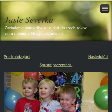
Jasle Severka
Zariadenie starostlivosti o deti do troch rokov
veku dieťaťa v Nových Zámkoch
Predchádzajúci
Nasledujúci
Spustiť prezentáciu