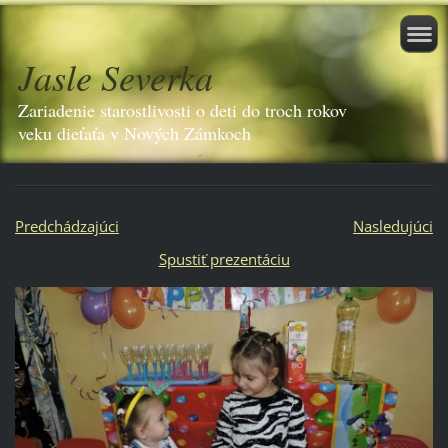
Jasle Severka
Zariadenie starostlivosti o deti do troch rokov
veku dieťaťa v Nových Zámkoch
Predchádzajúci
Nasledujúci
Spustiť prezentáciu