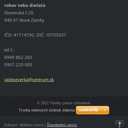
rokov veku dieťaťa
Slovenská č.20
940 01 Nové Zámky
IČO: 41714792, DIČ: 10755637
tel.č.:
0949 862 260
0907 229 000
jaslesev
erka@cen
trum.sk
© 2012 Všetky práva vyhradené.
Tvorba webových stránok zdarma
Zobraziť:
Mobilnú verziu
|
Štandardnú verziu