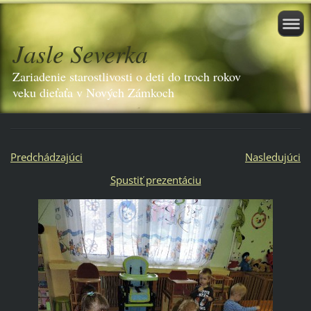
Jasle Severka
Zariadenie starostlivosti o deti do troch rokov
veku dieťaťa v Nových Zámkoch
Predchádzajúci
Nasledujúci
Spustiť prezentáciu